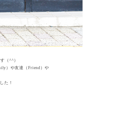
です（^^）
）や友達（Friend）や
ました！