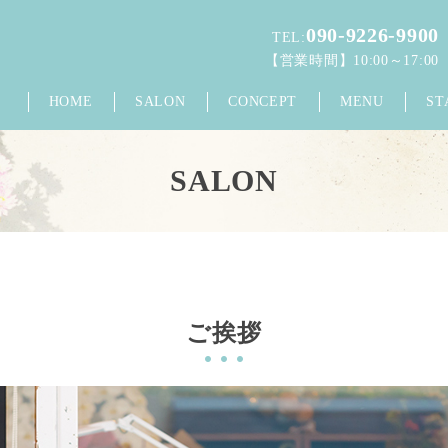
090-9226-9900
TEL:
【営業時間】10:00～17:00
HOME
SALON
CONCEPT
MENU
ST
SALON
ご挨拶