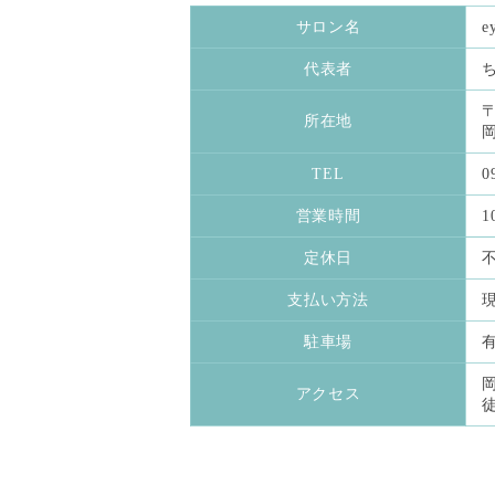
サロン名
e
代表者
〒
所在地
TEL
0
営業時間
1
定休日
支払い方法
現
駐車場
アクセス
徒