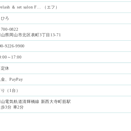
yelash ＆ set salon F… （エフ）
ちひろ
700-0822
岡山県岡山市北区表町3丁目13-71
90-9226-9900
0:00～17:00
不定休
金、PayPay
有り（1台）
岡山電気軌道清輝橋線 新西大寺町筋駅
歩3分 車2分